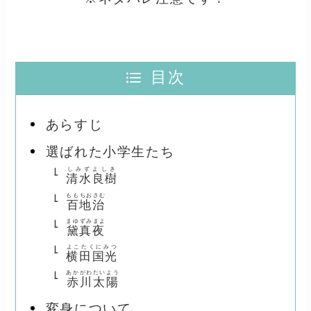
目次
あらすじ
選ばれた小学生たち
しみずよしき
清水良樹
ももちおさむ
百地治
まゆずみまよ
黛真夜
よこたくにみつ
横田国光
あかがわたいよう
赤川太陽
変身について