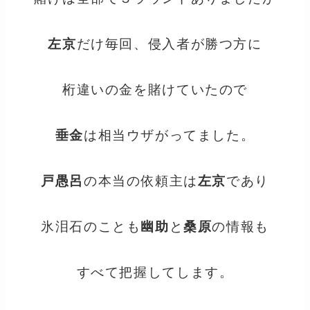
左京
だけ毎回、侵入者が勝つ方に
桁違いの金を賭けていたので
垂金
は相当ウザがってました。
戸愚呂
の本当の依頼主は
左京
であり
氷泪石のことも
幽助
と
桑原
の情報も
すべて把握してします。