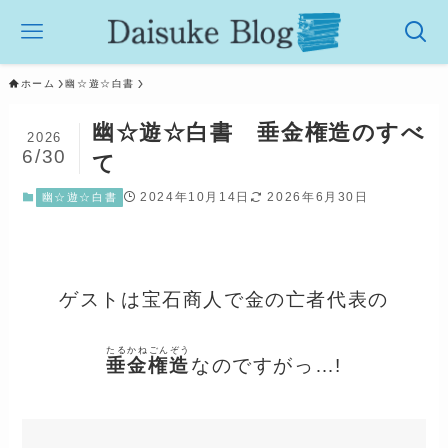
ホーム
幽☆遊☆白書
幽☆遊☆白書 垂金権造のすべ
2026
6/30
て
2024年10月14日
2026年6月30日
幽☆遊☆白書
ゲストは宝石商人で金の亡者代表の
たるかねごんぞう
垂金権造
なのですがっ…!