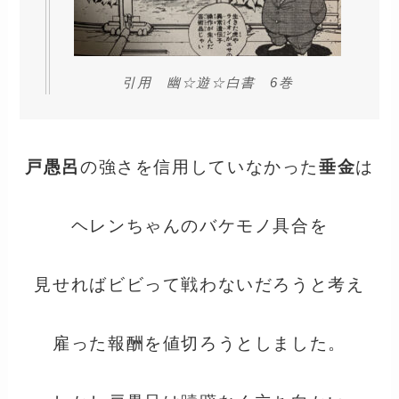
引用 幽☆遊☆白書 6巻
戸愚呂
の強さを信用していなかった
垂金
は
ヘレンちゃんのバケモノ具合を
見せればビビって戦わないだろうと考え
雇った報酬を値切ろうとしました。