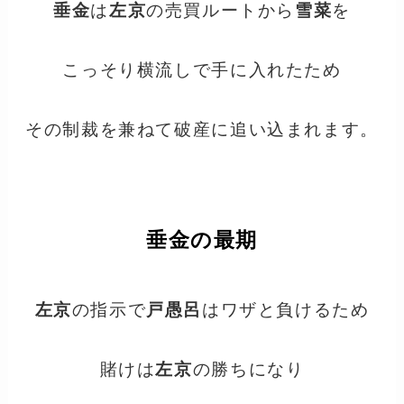
垂金
は
左京
の売買ルートから
雪菜
を
こっそり横流しで手に入れたため
その制裁を兼ねて破産に追い込まれます。
垂金の最期
左京
の指示で
戸愚呂
はワザと負けるため
賭けは
左京
の勝ちになり