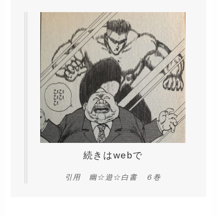
続きはwebで
引用 幽☆遊☆白書 ６巻