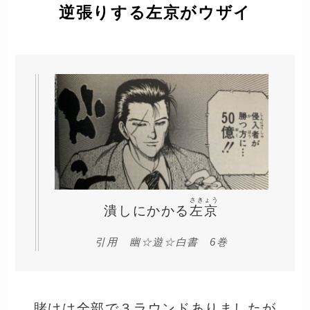
逆張りする左京がウザイ
さきょう
潰しにかかる
左京
引用 幽☆遊☆白書 6巻
賭けは全部で３ラウンドありましたが