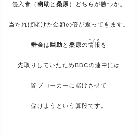
侵入者（
幽助
と
桑原
）どちらが勝つか。
当たれば賭けた金額の倍が返ってきます。
つよさ
垂金
は
幽助
と
桑原
の
情報
を
先取りしていたためBBCの連中には
闇ブローカーに賭けさせて
儲けようという算段です。