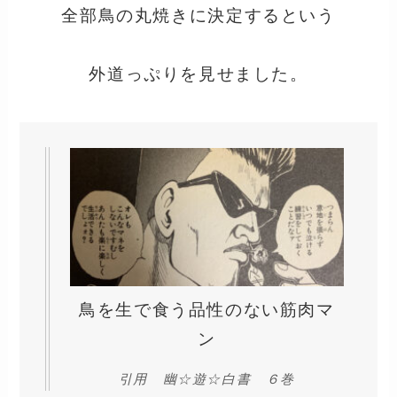
全部鳥の丸焼きに決定するという
外道っぷりを見せました。
鳥を生で食う品性のない筋肉マ
ン
引用 幽☆遊☆白書 ６巻