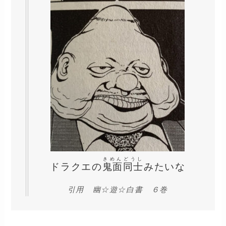
きめんどうし
ドラクエの
鬼面同士
みたいな
引用 幽☆遊☆白書 ６巻