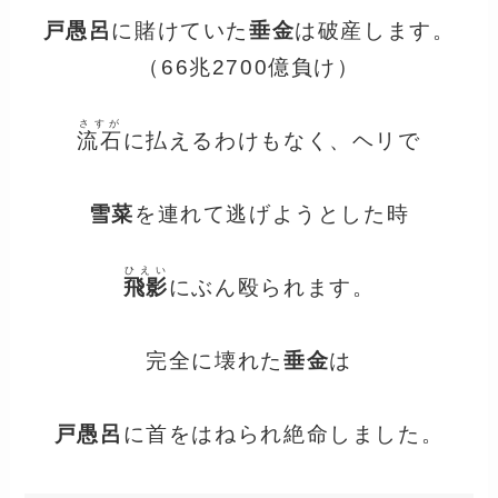
戸愚呂
に賭けていた
垂金
は破産します。
（66兆2700億負け）
さすが
流石
に払えるわけもなく、ヘリで
雪菜
を連れて逃げようとした時
ひえい
飛影
にぶん殴られます。
完全に壊れた
垂金
は
戸愚呂
に首をはねられ絶命しました。