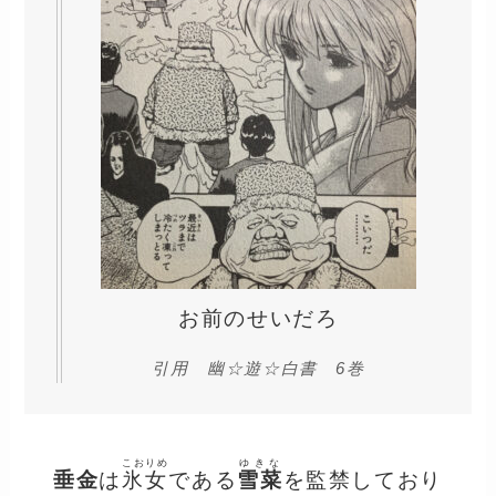
お前のせいだろ
引用 幽☆遊☆白書 6巻
こおりめ
ゆきな
垂金
は
氷女
である
雪菜
を監禁しており