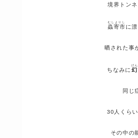
境界トンネ
むしよりし
蟲寄市
に漂
晒された事
げん
ちなみに
幻
同じ
30人くら
その中の