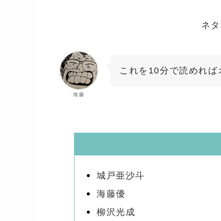
ネタ
これを10分で読めれ
海藤
城戸亜沙斗
海藤優
柳沢光成