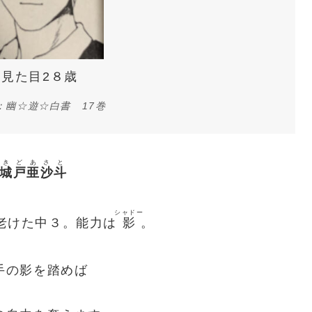
見た目2８歳
：幽☆遊☆白書 17巻
きどあさと
城戸亜沙斗
シャドー
老けた中３。能力は
影
。
手の影を踏めば