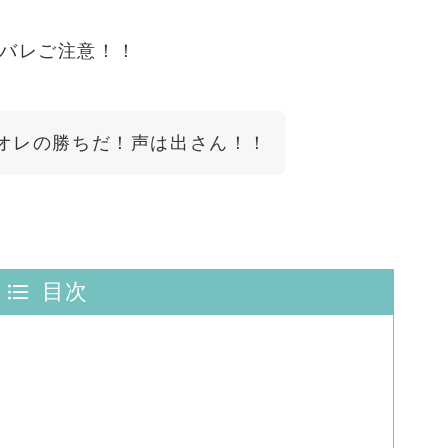
バレご注意！！
ばオレの勝ちだ！声は出さん！！
目次