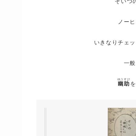
そいつ
ノーヒ
いきなりチェッ
一般
ゆうすけ
幽助