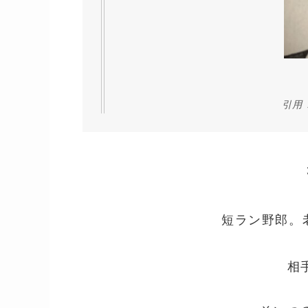
引用
短ラン野郎。
相