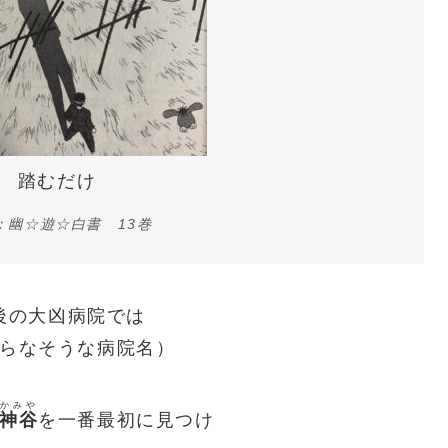
踏むだけ
：幽☆遊☆白書 13巻
後の大凶病院では
らなそうな病院名）
かみや
神谷
を一番最初に見つけ