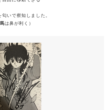
を匂いで察知しました。
馬
は鼻が利く）