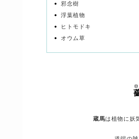
邪念樹
浮葉植物
ヒトモドキ
オウム草
蔵馬
は植物に妖
道端の雑