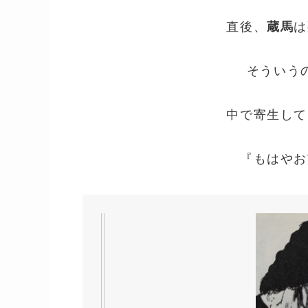
直後、
蔵馬
は
そういう
中で寄生して
『もはやお