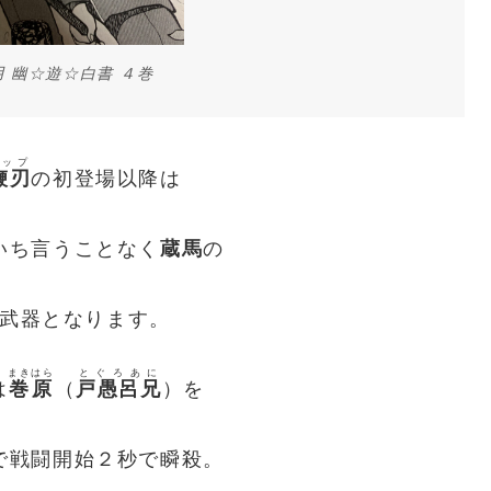
用 幽☆遊☆白書 ４巻
ップ
鞭刃
の初登場以降は
いち言うことなく
蔵馬
の
武器となります。
まきはら
とぐろあに
は
巻原
（
戸愚呂兄
）を
で戦闘開始２秒で瞬殺。