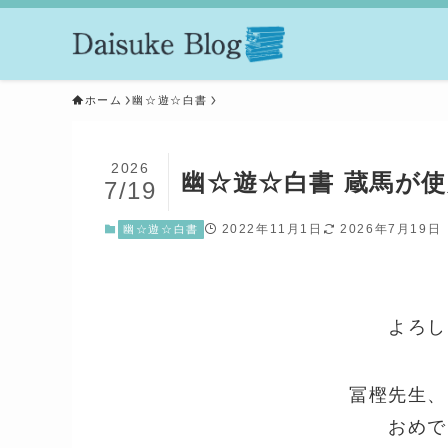
ホーム
幽☆遊☆白書
2026
幽☆遊☆白書 蔵馬が
7/19
2022年11月1日
2026年7月19日
幽☆遊☆白書
よろし
冨樫先生、
おめで