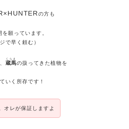
R×HUNTER
の方も
開を願っています。
ジで早く頼む）
くらま
、
蔵馬
の扱ってきた植物を
ていく所存です！
す。オレが保証しますよ