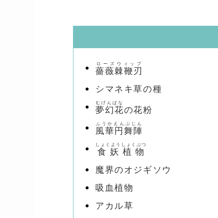
ローズウィップ
薔薇棘鞭刃
シマネキ草の種
むげんばな
夢幻花
の花粉
ふうかえんぶじん
風華円舞陣
しょくようしょくぶつ
食妖植物
魔界のオジギソウ
吸血植物
アカル草