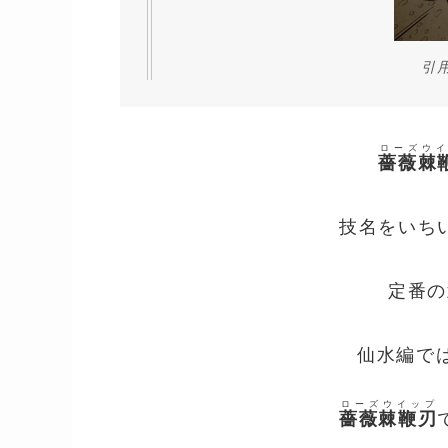
引
ローズウイ
薔薇棘
技名をいち
定番の
仙水編
で
ローズウイップ
薔薇棘鞭刃