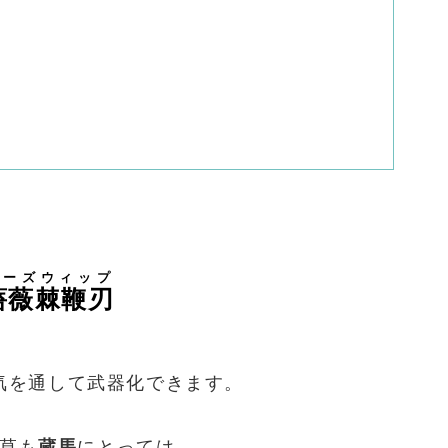
ローズウィップ
薔薇棘鞭刃
気を通して武器化できます。
草も
蔵馬
にとっては