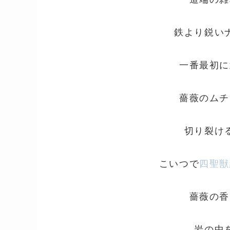
鉄より鋭い
一番最初に
薔薇のムチ
切り裂け
こいつで
四聖獣
薔薇の香
岩の中