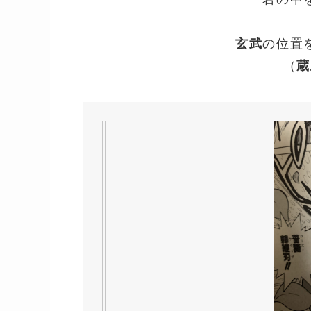
玄武
の位置
（
蔵