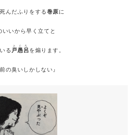
死んだふりをする
巻原
に
のいいから早く立てと
とぐろ
いる
戸愚呂
を煽ります。
前の臭いしかしない』