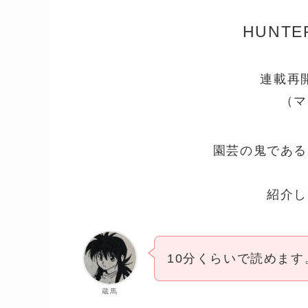
HUNTE
連載再
（マ
園芸の鬼である
紹介し
10分くらいで読めま
蔵馬